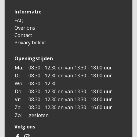
gevoelig voor. U kunt ons altijd benaderen voor
Informatie
uitleg en tips of kom gerust even aan met uw fiets,
FAQ
wij staan voor u klaar!
Over ons
Contact
Privacy beleid
Openingstijden
Ma:
08.30 - 12.30 en van 13.30 - 18.00 uur
Di:
08.30 - 12.30 en van 13.30 - 18.00 uur
Wo:
08.30 - 12.30
Do:
08.30 - 12.30 en van 13.30 - 18.00 uur
Vr:
08.30 - 12.30 en van 13.30 - 18.00 uur
Za:
08.30 - 12.30 en van 13.30 - 16.00 uur
Zo:
gesloten
Volg ons